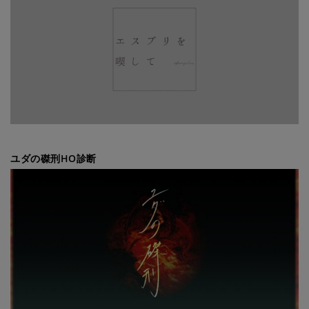
ユダの磔刑HO診断