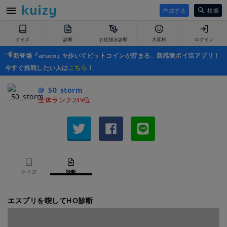
作成する
検索
クイズ
診断
お絵描き診断
大喜利
ログイン
新登場『aruco』✨歩いてビットコインが貯まる、新感覚ポイ活アプリ！
今すぐ挑戦したい人は
こちら
！
@_50_storm
全体ランク249位
クイズ
診断
エスプリを喫してHO診断