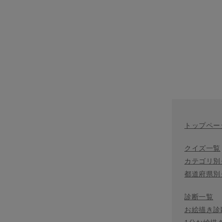
トップペー
クイズ一覧
カテゴリ別
都道府県別
診断一覧
お絵描き診