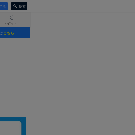
する
検索
ログイン
は
こちら
！