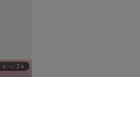
もっと見る
rward_ios