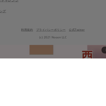
きチャレンジ
ング
利用規約
プライバシーポリシー
公式Twitter
(c) 2021 Nooon LLC
arrow_fo