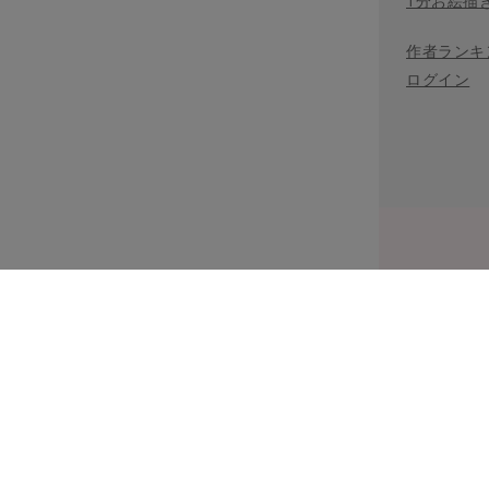
1分お絵描
作者ランキ
ログイン