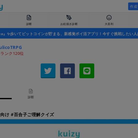
作成
診断
お絵描き診断
大喜利
uco』✨歩いてビットコインが貯まる、新感覚ポイ活アプリ！今すぐ挑戦したい人
ulicoTRPG
ランク120位
診断
向け #百合子ご理解クイズ