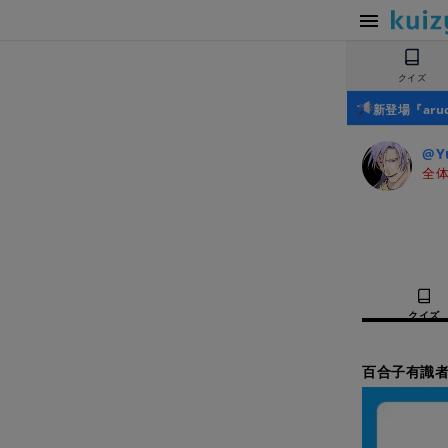
クイズ
新登場『ar
@Y
全体
クイズ
百合子有識者