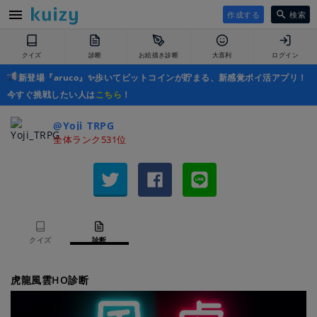
作成する
検索
クイズ
診断
お絵描き診断
大喜利
ログイン
新登場『aruco』✨歩いてビットコインが貯まる、新感覚ポイ活アプリ！
今すぐ挑戦したい人は
こちら
！
@Yoji_TRPG
全体ランク531位
クイズ
診断
虎龍風雲HO診断