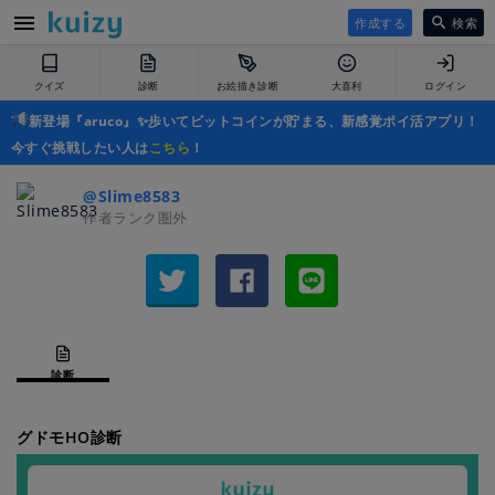
作成する
検索
クイズ
診断
お絵描き診断
大喜利
ログイン
新登場『aruco』✨歩いてビットコインが貯まる、新感覚ポイ活アプリ！
今すぐ挑戦したい人は
こちら
！
@Slime8583
作者ランク圏外
診断
グドモHO診断