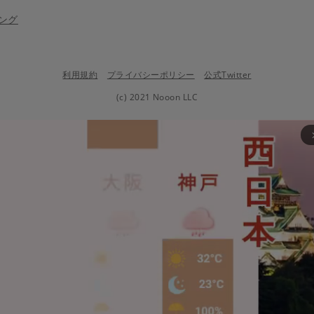
ング
利用規約
プライバシーポリシー
公式Twitter
(c) 2021 Nooon LLC
arrow_fo