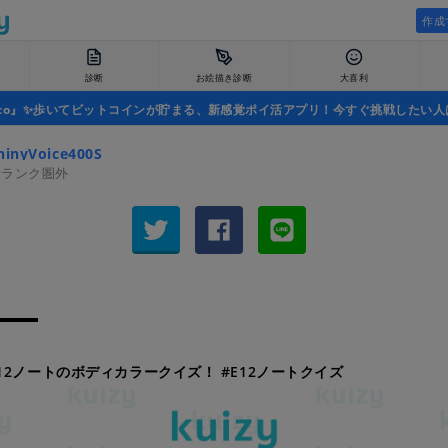
作成
診断
お絵描き診断
大喜利
uco』✨歩いてビットコインが貯まる、新感覚ポイ活アプリ！今すぐ挑戦したい人
inyVoice400S
者ランク圏外
12ノートのボディカラークイズ！ #E12ノートクイズ