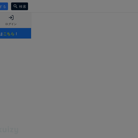
する
検索
ログイン
は
こちら
！