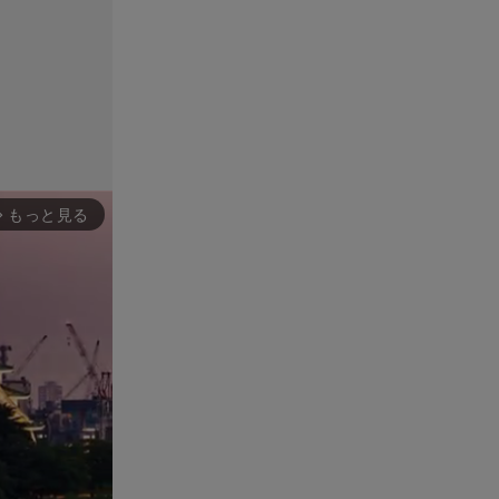
もっと見る
rward_ios