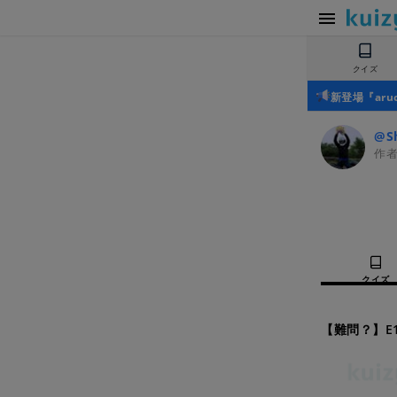
クイズ
新登場『ar
@Sh
作
クイズ
【難問？】E