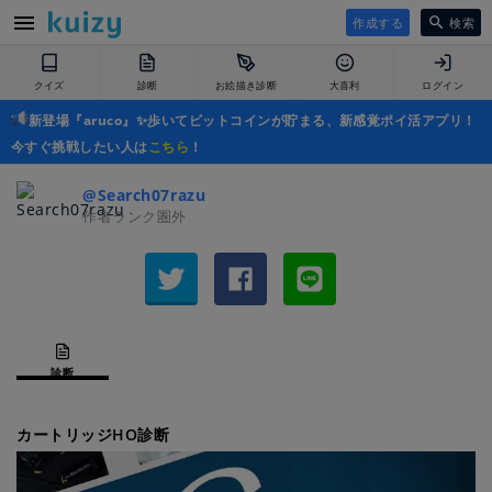
作成する
検索
クイズ
診断
お絵描き診断
大喜利
ログイン
新登場『aruco』✨歩いてビットコインが貯まる、新感覚ポイ活アプリ！
今すぐ挑戦したい人は
こちら
！
@Search07razu
作者ランク圏外
診断
カートリッジHO診断