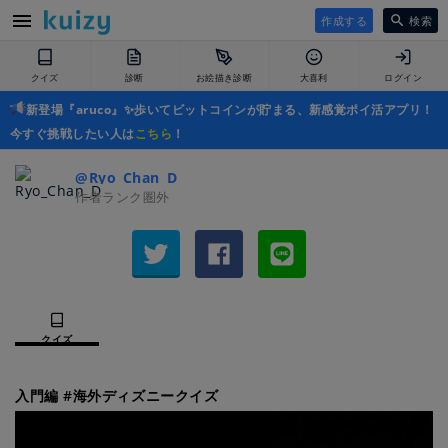
作成する
検索
クイズ
診断
お絵描き診断
大喜利
ログイン
新登場『aruco』✨歩いてビットコインが貯まる、新感覚ポイ活アプリ！
今すぐ挑戦したい人は
こちら
！
@Ryo_Chan_D
作者ランク圏外
クイズ
入門編 #海外ディズニークイズ