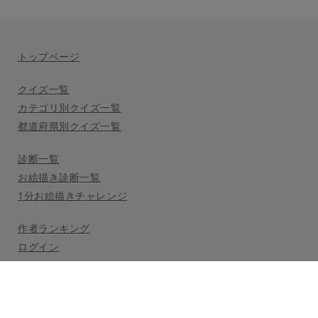
トップページ
クイズ一覧
カテゴリ別クイズ一覧
都道府県別クイズ一覧
診断一覧
お絵描き診断一覧
1分お絵描きチャレンジ
作者ランキング
ログイン
利用規約
プライバシーポリシー
公式Twitter
(c) 2021 Nooon LLC