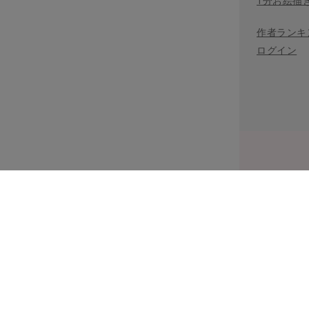
1分お絵描
作者ランキ
ログイン