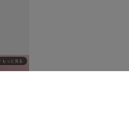
もっと見る
rward_ios