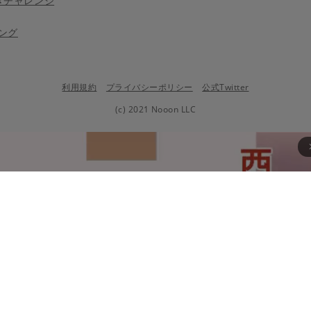
きチャレンジ
ング
利用規約
プライバシーポリシー
公式Twitter
(c) 2021 Nooon LLC
arrow_fo