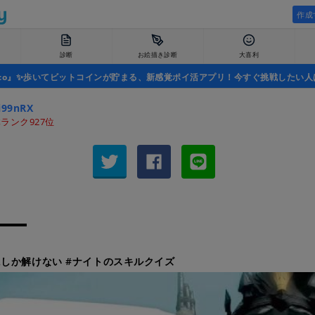
作成
診断
お絵描き診断
大喜利
uco』✨歩いてビットコインが貯まる、新感覚ポイ活アプリ！今すぐ挑戦したい人
i99nRX
ランク927位
しか解けない #ナイトのスキルクイズ