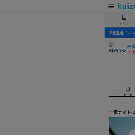
クイズ
新登場『ar
@R
全体
クイズ
一流ナイトに