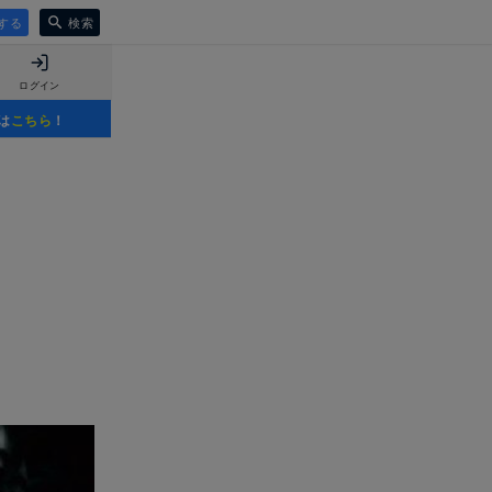
する
検索
ログイン
は
こちら
！