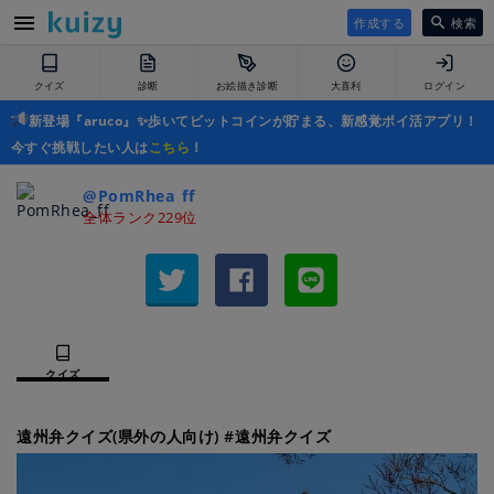
作成する
検索
クイズ
診断
お絵描き診断
大喜利
ログイン
新登場『aruco』✨歩いてビットコインが貯まる、新感覚ポイ活アプリ！
今すぐ挑戦したい人は
こちら
！
@PomRhea_ff
全体ランク229位
クイズ
遠州弁クイズ(県外の人向け) #遠州弁クイズ