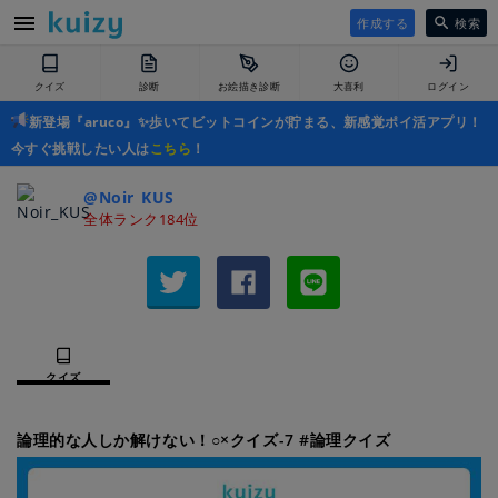
作成する
検索
クイズ
診断
お絵描き診断
大喜利
ログイン
新登場『aruco』✨歩いてビットコインが貯まる、新感覚ポイ活アプリ！
今すぐ挑戦したい人は
こちら
！
@Noir_KUS
全体ランク184位
クイズ
論理的な人しか解けない！○×クイズ-7 #論理クイズ