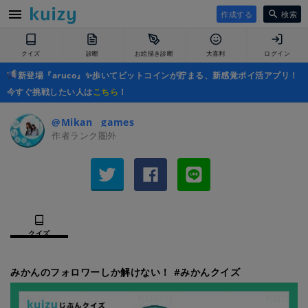
作成する
検索
クイズ
診断
お絵描き診断
大喜利
ログイン
新登場『aruco』✨歩いてビットコインが貯まる、新感覚ポイ活アプリ！
今すぐ挑戦したい人は
こちら
！
@Mikan__games_
作者ランク圏外
クイズ
みかんのフォロワーしか解けない！ #みかんクイズ