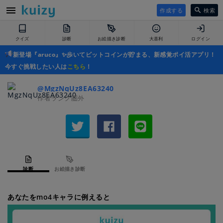
作成する
検索
クイズ
診断
お絵描き診断
大喜利
ログイン
新登場『aruco』✨歩いてビットコインが貯まる、新感覚ポイ活アプリ！
今すぐ挑戦したい人は
こちら
！
@MgzNqUz8EA63240
作者ランク圏外
診断
お絵描き診断
あなたをmo4キャラに例えると