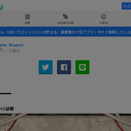
作成
診断
お絵描き診断
大喜利
uco』✨歩いてビットコインが貯まる、新感覚ポイ活アプリ！今すぐ挑戦したい人
ane_Mugen
者ランク圏外
花HO診断