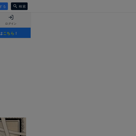
する
検索
ログイン
は
こちら
！