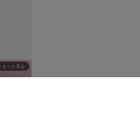
もっと見る
rward_ios