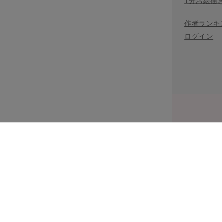
1分お絵描
作者ランキ
ログイン