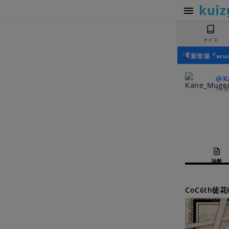
クイズ
新登場『ar
@K
作
診断
CoC6th徒