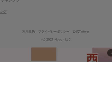
きチャレンジ
ング
利用規約
プライバシーポリシー
公式Twitter
(c) 2021 Nooon LLC
arrow_fo