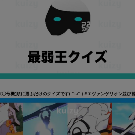
(〇号機)順に選ぶだけのクイズです( ˘ω˘ ) #エヴァンゲリオン並び