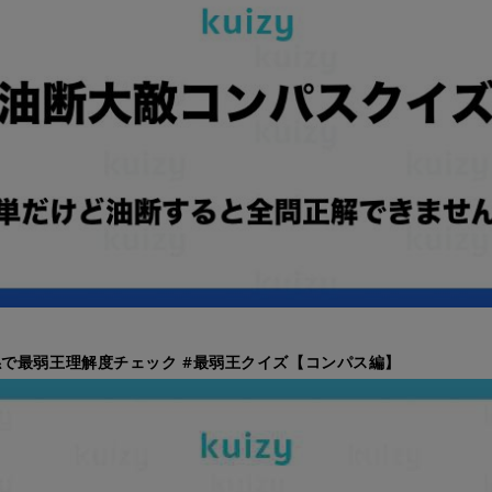
で最弱王理解度チェック #最弱王クイズ【コンパス編】