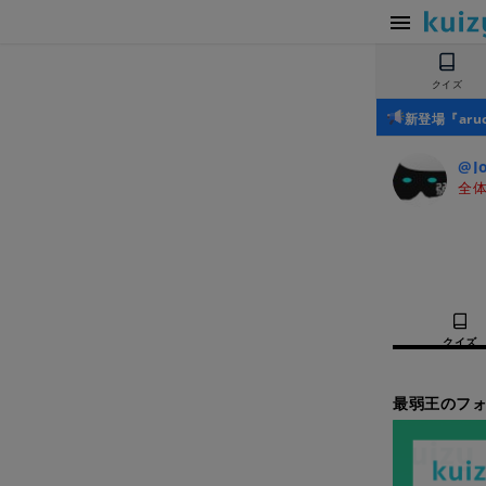
クイズ
新登場『ar
@J
全体
クイズ
最弱王のフォ