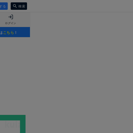
する
検索
ログイン
は
こちら
！