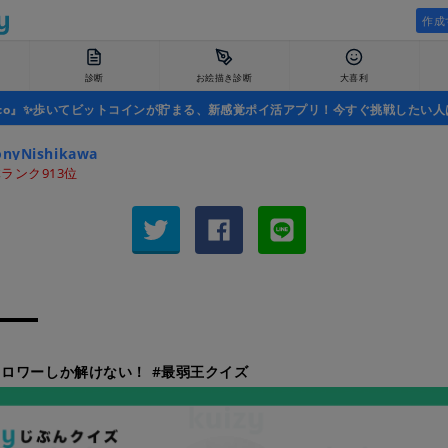
作成
診断
お絵描き診断
大喜利
uco』✨歩いてビットコインが貯まる、新感覚ポイ活アプリ！今すぐ挑戦したい人
onyNishikawa
ランク913位
ロワーしか解けない！ #最弱王クイズ