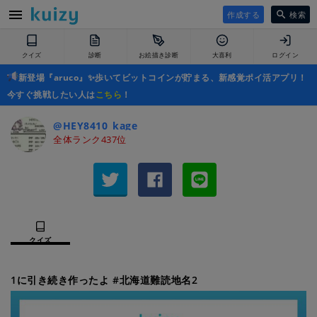
作成する
検索
クイズ
診断
お絵描き診断
大喜利
ログイン
新登場『aruco』✨歩いてビットコインが貯まる、新感覚ポイ活アプリ！
今すぐ挑戦したい人は
こちら
！
@HEY8410_kage
全体ランク437位
クイズ
1に引き続き作ったよ #北海道難読地名2