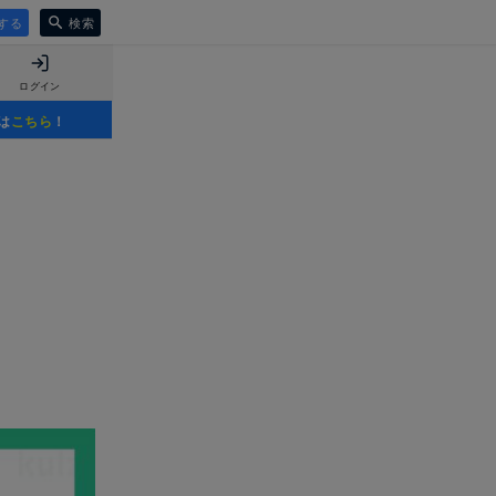
する
検索
ログイン
は
こちら
！