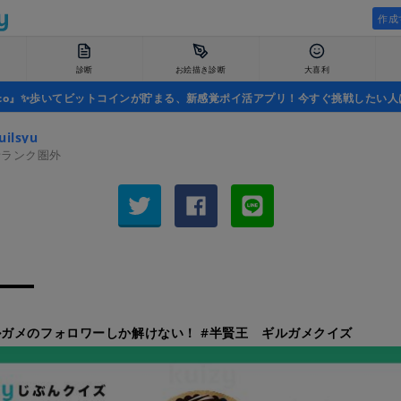
作成
診断
お絵描き診断
大喜利
uco』✨歩いてビットコインが貯まる、新感覚ポイ活アプリ！今すぐ挑戦したい人
ilsyu
者ランク圏外
ガメのフォロワーしか解けない！ #半賢王 ギルガメクイズ