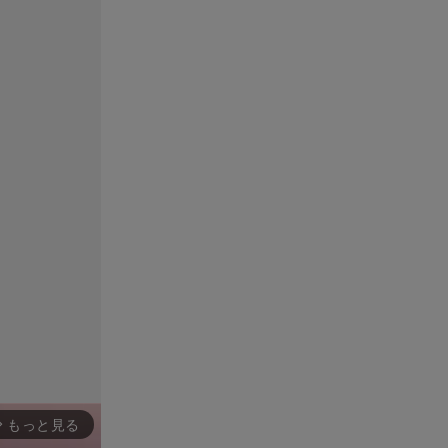
もっと見る
rward_ios