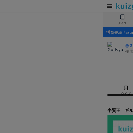
クイズ
新登場『ar
@Gu
作
クイズ
半賢王 ギル