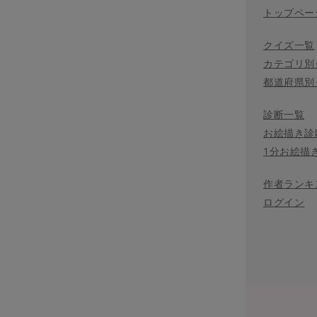
トップペー
クイズ一覧
カテゴリ別
都道府県別
診断一覧
お絵描き診
1分お絵描
作者ランキ
ログイン