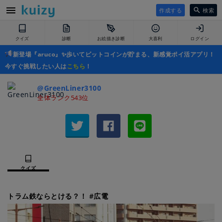
作成する
検索
クイズ
診断
お絵描き診断
大喜利
ログイン
新登場『aruco』✨歩いてビットコインが貯まる、新感覚ポイ活アプリ！
今すぐ挑戦したい人は
こちら
！
@GreenLiner3100
全体ランク543位
クイズ
トラム鉄ならとける？！ #広電