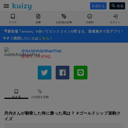
作成する
検索
クイズ
診断
お絵描き診断
大喜利
ログイン
新登場『aruco』✨歩いてビットコインが貯まる、新感覚ポイ活アプリ！
今すぐ挑戦したい人は
こちら
！
@GoldshipMapFlag
全体ランク876位
クイズ
お絵描き診断
丹内さんが騎乗した時に勝った馬は？ #ゴールドシップ産駒ク
イズ