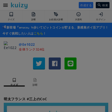
作成する
検索
クイズ
診断
お絵描き診断
大喜利
ログイン
新登場『aruco』✨歩いてビットコインが貯まる、新感覚ポイ活アプリ！
今すぐ挑戦したい人は
こちら
！
@Ee1022
全体ランク324位
クイズ
診断
明太フランス #三上のCoC