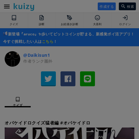
作成する
検索
クイズ
診断
お絵描き診断
大喜利
ログイン
新登場『aruco』✨歩いてビットコインが貯まる、新感覚ポイ活アプリ！
今すぐ挑戦したい人は
こちら
！
@Daikisun1
作者ランク圏外
クイズ
オバケイドロクイズ猛者編 #オバケイドロ