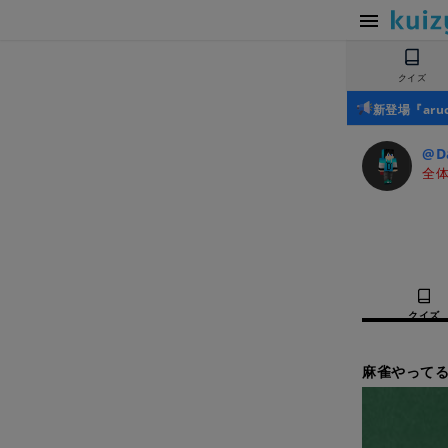
クイズ
新登場『ar
@D
全体
クイズ
麻雀やってる