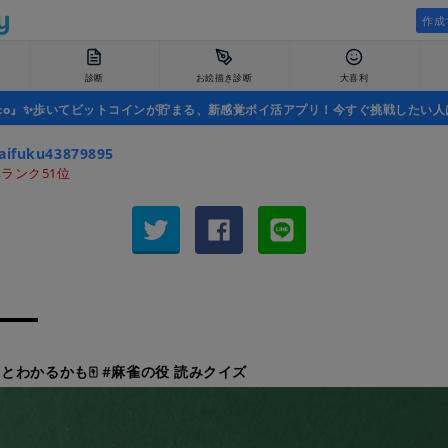
作成
診断
お絵描き診断
大喜利
uco』✨歩いてビットコインが貯まる、新感覚ポイ活アプリ！今すぐ挑戦したい人
aifuku43879895
ランク51位
とわかるかも🀄 #麻雀の役 読みクイズ