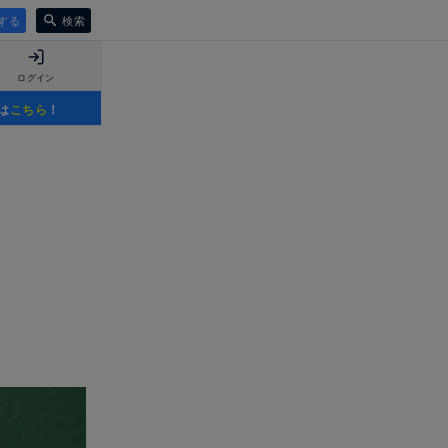
する
検索
ログイン
は
こちら
！