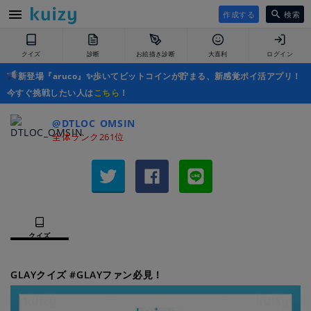
作成する
検索
クイズ
診断
お絵描き診断
大喜利
ログイン
新登場『aruco』✨歩いてビットコインが貯まる、新感覚ポイ活アプリ！
今すぐ挑戦したい人は
こちら
！
@DTLOC_OMSIN
全体ランク261位
クイズ
GLAYクイズ #GLAYファン必見！