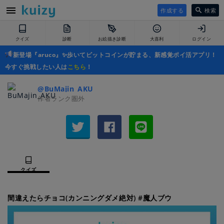
作成する
検索
クイズ
診断
お絵描き診断
大喜利
ログイン
新登場『aruco』✨歩いてビットコインが貯まる、新感覚ポイ活アプリ！
今すぐ挑戦したい人は
こちら
！
@BuMajin_AKU
作者ランク圏外
クイズ
間違えたらチョコ(カンニングダメ絶対) #魔人ブウ