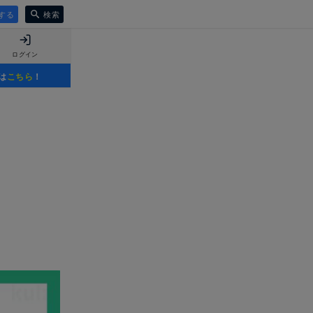
する
検索
ログイン
は
こちら
！