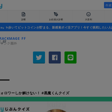
作成
診断
お絵描き診断
大喜利
uco』✨歩いてビットコインが貯まる、新感覚ポイ活アプリ！今すぐ挑戦したい人
RACKMAGE_FF
者ランク圏外
ォロワーしか解けない！ #黒魔くんクイズ