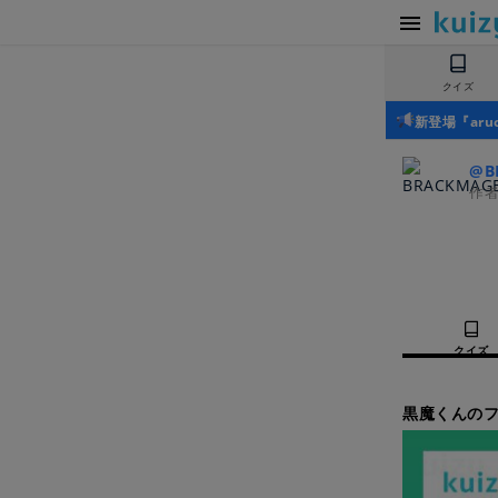
クイズ
新登場『ar
@B
作
クイズ
黒魔くんのフ