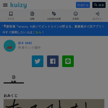
作成する
検索
クイズ
診断
お絵描き診断
大喜利
ログイン
新登場『aruco』✨歩いてビットコインが貯まる、新感覚ポイ活アプリ！
今すぐ挑戦したい人は
こちら
！
@4_teki
作者ランク圏外
診断
おみくじ