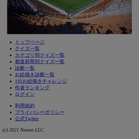
トップページ
クイズ一覧
カテゴリ別クイズ一覧
都道府県別クイズ一覧
診断一覧
お絵描き診断一覧
1分お絵描きチャレンジ
作者ランキング
ログイン
利用規約
プライバシーポリシー
公式Twitter
(c) 2021 Nooon LLC