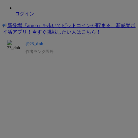
ログイン
新登場『aruco』✨歩いてビットコインが貯まる、新感覚ポ
イ活アプリ！今すぐ挑戦したい人は
こちら
！
@23_dnh
作者ランク圏外