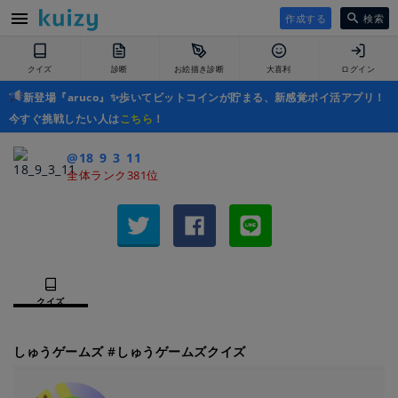
作成する
検索
クイズ
診断
お絵描き診断
大喜利
ログイン
新登場『aruco』✨歩いてビットコインが貯まる、新感覚ポイ活アプリ！
今すぐ挑戦したい人は
こちら
！
@18_9_3_11
全体ランク381位
クイズ
しゅうゲームズ #しゅうゲームズクイズ