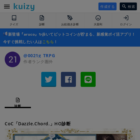
作成する
検索
クイズ
診断
お絵描き診断
大喜利
ログイン
新登場『aruco』✨歩いてビットコインが貯まる、新感覚ポイ活アプリ！
今すぐ挑戦したい人は
こちら
！
@0021g_TRPG
作者ランク圏外
診断
CoC「Dazzle.Chord.」HO診断