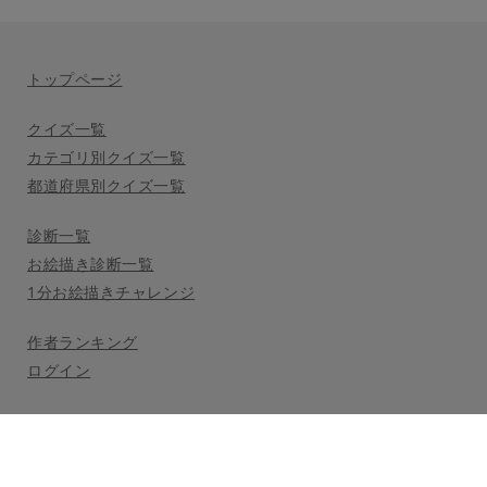
トップページ
クイズ一覧
カテゴリ別クイズ一覧
都道府県別クイズ一覧
診断一覧
お絵描き診断一覧
1分お絵描きチャレンジ
作者ランキング
ログイン
利用規約
プライバシーポリシー
公式Twitter
(c) 2021 Nooon LLC