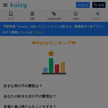
作成する
検索
クイズ
診断
お絵描き診断
大喜利
ログイン
新登場『aruco』✨歩いてビットコインが貯まる、新感覚ポイ活アプリ！
今すぐ挑戦したい人は
こちら
！
👑Kuizyランキング👑
好きな男の子の髪型は？
あなたの好きな女の子の髪型は？
友達と遊ぶ時どんなことをする？