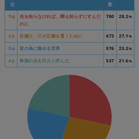
位
数
1
光を知らなければ、闇も知らずにすんだ
700
28.2
位
%
のに
2
足掻け、己が正義を貫くために
673
27.1
位
%
3
君の為に殺める世界
576
23.2
位
%
4
希望の光を灯火と呼んだ
537
21.6
位
%