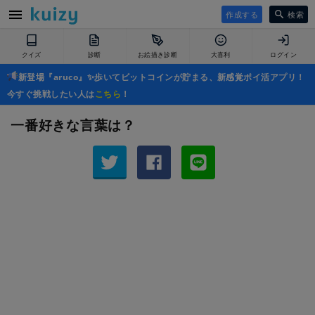
作成する
検索
クイズ
診断
お絵描き診断
大喜利
ログイン
新登場『aruco』✨歩いてビットコインが貯まる、新感覚ポイ活アプリ！
今すぐ挑戦したい人は
こちら
！
一番好きな言葉は？