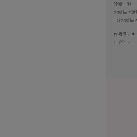
診断一覧
お絵描き診
1分お絵描
作者ランキ
ログイン