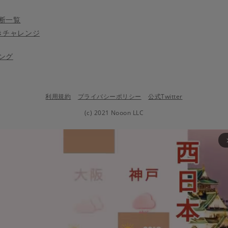
断一覧
きチャレンジ
ング
利用規約
プライバシーポリシー
公式Twitter
(c) 2021 Nooon LLC
arrow_fo