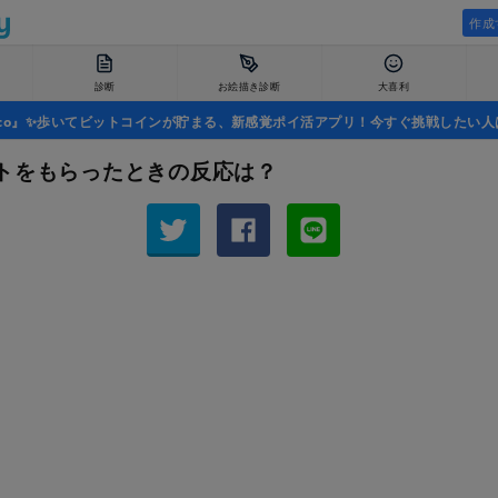
作成
診断
お絵描き診断
大喜利
uco』✨歩いてビットコインが貯まる、新感覚ポイ活アプリ！今すぐ挑戦したい人
トをもらったときの反応は？