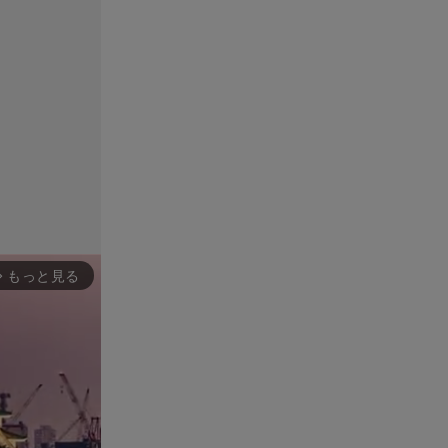
もっと見る
rward_ios