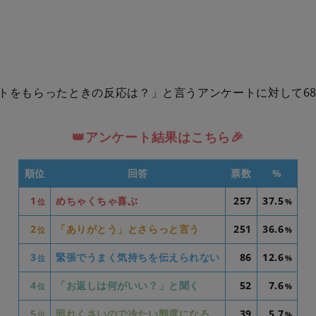
トをもらったときの反応は？」と言うアンケートに対して68
👑アンケート結果はこちら🎉
順位
回答
票数
%
1
めちゃくちゃ喜ぶ
257
37.5
位
%
2
「ありがとう」とさらっと言う
251
36.6
位
%
3
緊張でうまく気持ちを伝えられない
86
12.6
位
%
4
「お返しは何がいい？」と聞く
52
7.6
位
%
5
照れくさいので冷たい態度になる
39
5.7
位
%