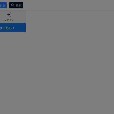
する
検索
ログイン
は
こちら
！