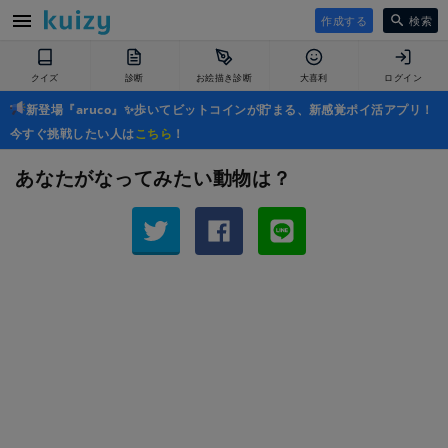
作成する
検索
クイズ
診断
お絵描き診断
大喜利
ログイン
新登場『aruco』✨歩いてビットコインが貯まる、新感覚ポイ活アプリ！
今すぐ挑戦したい人は
こちら
！
あなたがなってみたい動物は？