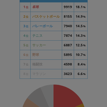
1
卓球
9919
18.1
位
%
2
バスケットボール
8155
14.9
位
%
3
バレーボール
7940
14.5
位
%
4
テニス
7874
14.3
位
%
5
サッカー
6887
12.5
位
%
6
野球
5895
10.7
位
%
7
格闘技
4598
8.4
位
%
8
マラソン
3623
6.6
位
%