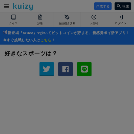
作成する
検索
クイズ
診断
お絵描き診断
大喜利
ログイン
新登場『aruco』✨歩いてビットコインが貯まる、新感覚ポイ活アプリ！
今すぐ挑戦したい人は
こちら
！
好きなスポーツは？