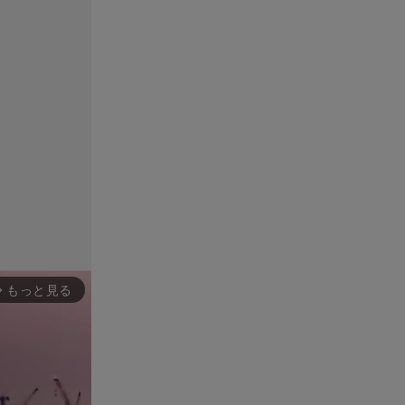
もっと見る
rward_ios