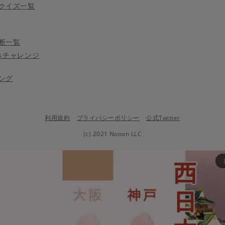
クイズ一覧
断一覧
きチャレンジ
ング
利用規約
プライバシーポリシー
公式Twitter
(c) 2021 Nooon LLC
arrow_fo