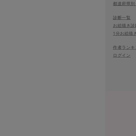
都道府県別
診断一覧
お絵描き診
1分お絵描
作者ランキ
ログイン