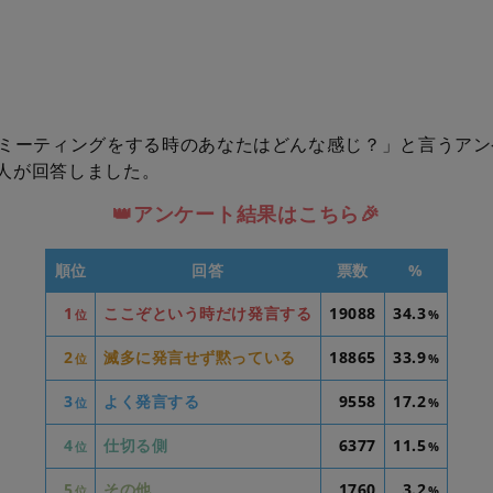
ミーティングをする時のあなたはどんな感じ？」と言うアン
48人が回答しました。
👑アンケート結果はこちら🎉
順位
回答
票数
%
1
ここぞという時だけ発言する
19088
34.3
位
%
2
滅多に発言せず黙っている
18865
33.9
位
%
3
よく発言する
9558
17.2
位
%
4
仕切る側
6377
11.5
位
%
5
その他
1760
3.2
位
%