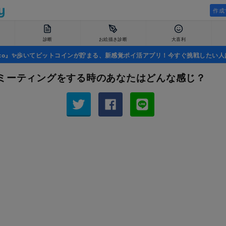
作成
診断
お絵描き診断
大喜利
uco』✨歩いてビットコインが貯まる、新感覚ポイ活アプリ！今すぐ挑戦したい人
ミーティングをする時のあなたはどんな感じ？