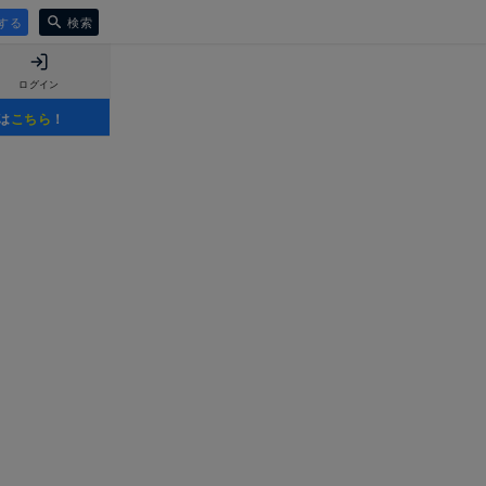
する
検索
ログイン
は
こちら
！