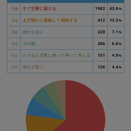
1
すぐ交番に届ける
1982
63.8
位
%
2
まず誰かに連絡して相談する
412
13.3
位
%
3
分からない
220
7.1
位
%
4
その他
206
6.6
位
%
5
とりあえず家に持って帰って考える
151
4.9
位
%
6
迷わず貰う
136
4.4
位
%