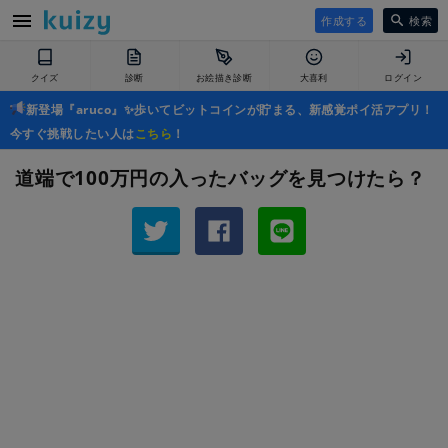
作成する
検索
クイズ
診断
お絵描き診断
大喜利
ログイン
新登場『aruco』✨歩いてビットコインが貯まる、新感覚ポイ活アプリ！
今すぐ挑戦したい人は
こちら
！
道端で100万円の入ったバッグを見つけたら？