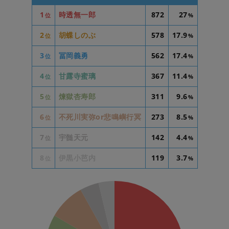
1
時透無一郎
872
27
位
%
2
胡蝶しのぶ
578
17.9
位
%
3
冨岡義勇
562
17.4
位
%
4
甘露寺蜜璃
367
11.4
位
%
5
煉獄杏寿郎
311
9.6
位
%
6
不死川実弥or悲鳴嶼行冥
273
8.5
位
%
7
宇髄天元
142
4.4
位
%
8
伊黒小芭内
119
3.7
位
%