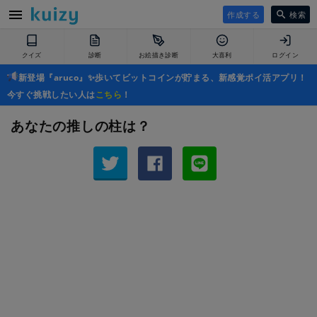
作成する
検索
クイズ
診断
お絵描き診断
大喜利
ログイン
新登場『aruco』✨歩いてビットコインが貯まる、新感覚ポイ活アプリ！
今すぐ挑戦したい人は
こちら
！
あなたの推しの柱は？