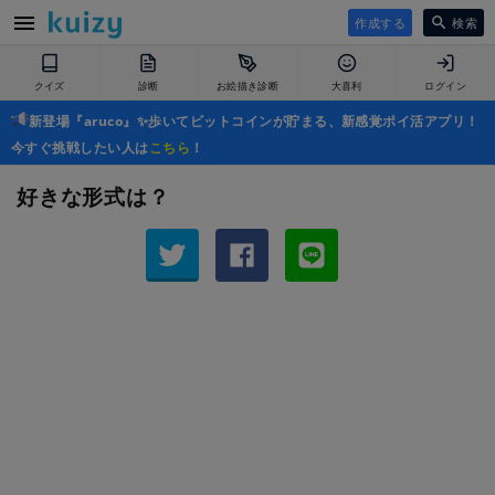
作成する
検索
クイズ
診断
お絵描き診断
大喜利
ログイン
新登場『aruco』✨歩いてビットコインが貯まる、新感覚ポイ活アプリ！
今すぐ挑戦したい人は
こちら
！
好きな形式は？