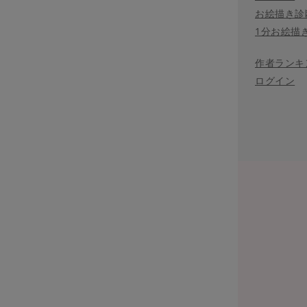
お絵描き診
1分お絵描
作者ランキ
ログイン