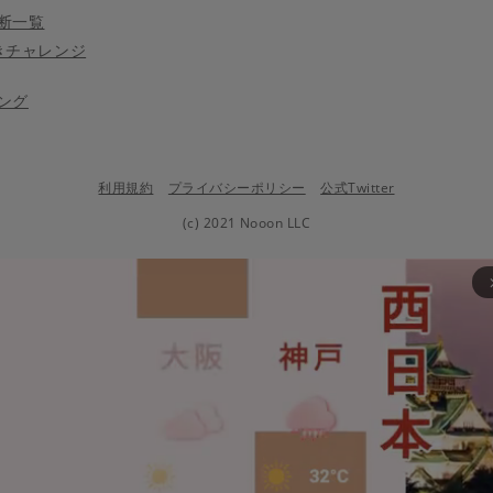
断一覧
きチャレンジ
ング
利用規約
プライバシーポリシー
公式Twitter
(c) 2021 Nooon LLC
arrow_fo