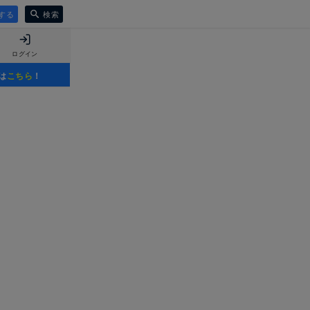
する
検索
ログイン
は
こちら
！