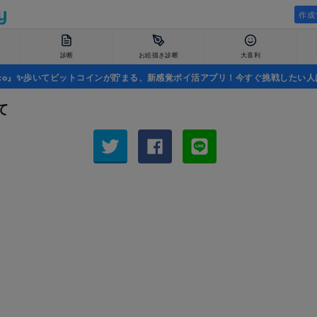
作成
診断
お絵描き診断
大喜利
uco』✨歩いてビットコインが貯まる、新感覚ポイ活アプリ！今すぐ挑戦したい人
て