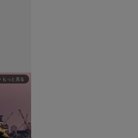
もっと見る
rward_ios