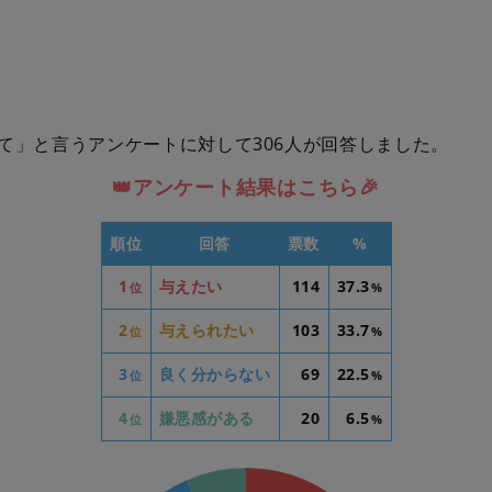
て」と言うアンケートに対して306人が回答しました。
👑アンケート結果はこちら🎉
順位
回答
票数
%
1
与えたい
114
37.3
位
%
2
与えられたい
103
33.7
位
%
3
良く分からない
69
22.5
位
%
4
嫌悪感がある
20
6.5
位
%