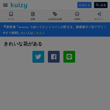
作成する
検索
クイズ
診断
お絵描き診断
大喜利
ログイン
新登場『aruco』✨歩いてビットコインが貯まる、新感覚ポイ活アプリ！
今すぐ挑戦したい人は
こちら
！
きれいな花がある