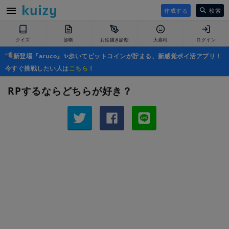
作成する
検索
クイズ
診断
お絵描き診断
大喜利
ログイン
新登場『aruco』✨歩いてビットコインが貯まる、新感覚ポイ活アプリ！
今すぐ挑戦したい人は
こちら
！
RPするならどちらが好き？