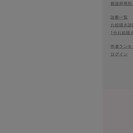
都道府県別
診断一覧
お絵描き診
1分お絵描
作者ランキ
ログイン