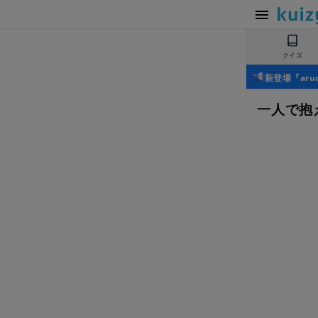
クイズ
新登場『ar
一人で抱