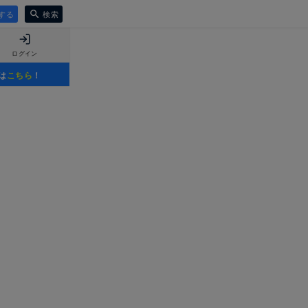
する
検索
ログイン
は
こちら
！