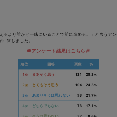
えるより誰かと一緒にいることで前に進める。」と言うアン
人が回答しました。
👑アンケート結果はこちら🎉
順位
回答
票数
%
1
まあそう思う
121
28.3
位
%
2
とてもそう思う
104
24.3
位
%
3
あまりそうは思わない
93
21.7
位
%
4
どちらでもない
73
17.1
位
%
5
そうは思わない
37
8.6
位
%