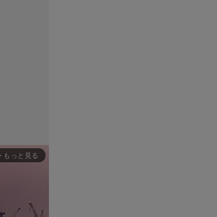
もっと見る
rward_ios