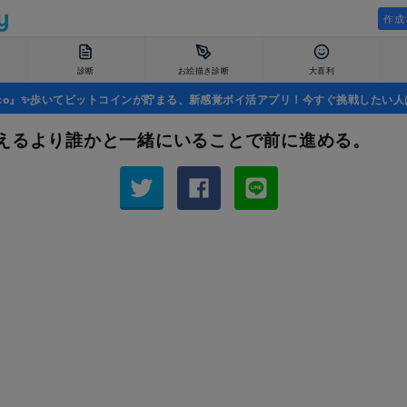
作成
診断
お絵描き診断
大喜利
uco』✨歩いてビットコインが貯まる、新感覚ポイ活アプリ！今すぐ挑戦したい人
えるより誰かと一緒にいることで前に進める。