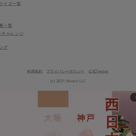
クイズ一覧
断一覧
きチャレンジ
ング
利用規約
プライバシーポリシー
公式Twitter
(c) 2021 Nooon LLC
arrow_fo