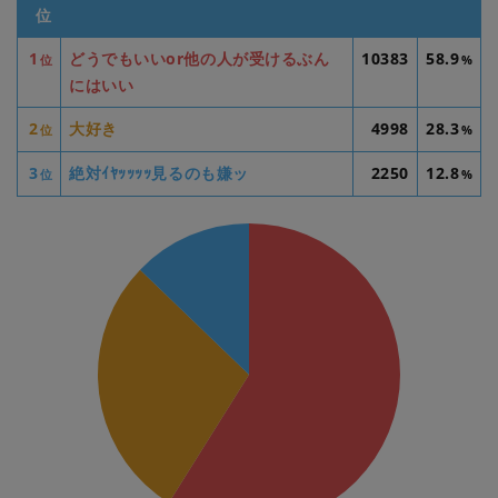
位
1
どうでもいいor他の人が受けるぶん
10383
58.9
位
%
にはいい
2
大好き
4998
28.3
位
%
3
絶対ｲﾔｯｯｯｯ見るのも嫌ッ
2250
12.8
位
%