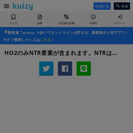
作成する
検索
クイズ
診断
お絵描き診断
大喜利
ログイン
新登場『aruco』✨歩いてビットコインが貯まる、新感覚ポイ活アプリ！
今すぐ挑戦したい人は
こちら
！
HO2のみNTR要素が含まれます。NTRは…