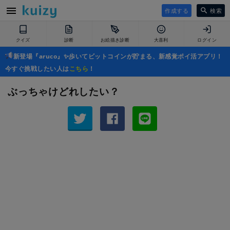
作成する
検索
クイズ
診断
お絵描き診断
大喜利
ログイン
新登場『aruco』✨歩いてビットコインが貯まる、新感覚ポイ活アプリ！
今すぐ挑戦したい人は
こちら
！
ぶっちゃけどれしたい？