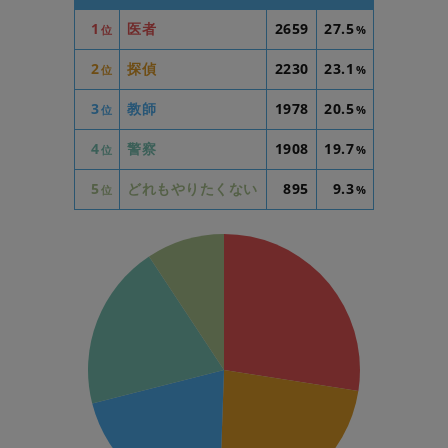
1
医者
2659
27.5
位
%
2
探偵
2230
23.1
位
%
3
教師
1978
20.5
位
%
4
警察
1908
19.7
位
%
5
どれもやりたくない
895
9.3
位
%