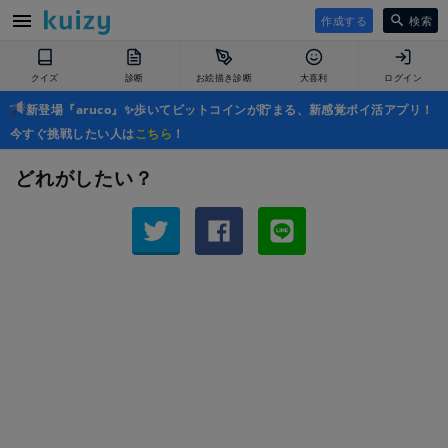
作成する
検索
クイズ
診断
お絵描き診断
大喜利
ログイン
新登場『aruco』✨歩いてビットコインが貯まる、新感覚ポイ活アプリ！
今すぐ挑戦したい人は
こちら
！
どれがしたい？