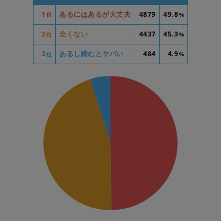
1
あるにはあるが大丈夫
4879
49.8
位
%
2
全くない
4437
45.3
位
%
3
あるし踏むとヤバい
484
4.9
位
%