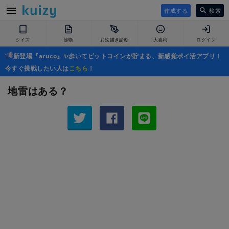
作成する
検索
クイズ
診断
お絵描き診断
大喜利
ログイン
新登場『aruco』✨歩いてビットコインが貯まる、新感覚ポイ活アプリ！
今すぐ挑戦したい人は
こちら
！
地雷はある？