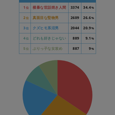
1
横暴な世話焼き人間
3374
34.4
位
%
2
真面目な堅物男
2609
26.6
位
%
3
クズヒモ系沼男
2044
20.9
位
%
4
どれも好きじゃない
889
9.1
位
%
5
ぶりっ子な女攻め
887
9
位
%