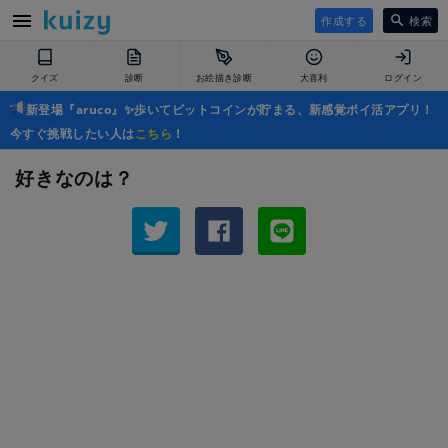
作成する
検索
クイズ
診断
お絵描き診断
大喜利
ログイン
新登場『aruco』✨歩いてビットコインが貯まる、新感覚ポイ活アプリ！
今すぐ挑戦したい人は
こちら
！
好きなのは？