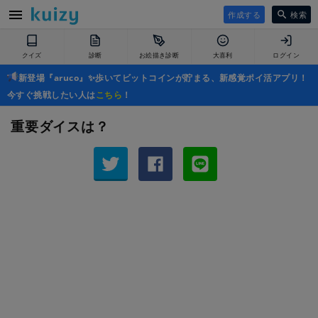
作成する
検索
クイズ
診断
お絵描き診断
大喜利
ログイン
新登場『aruco』✨歩いてビットコインが貯まる、新感覚ポイ活アプリ！
今すぐ挑戦したい人は
こちら
！
重要ダイスは？