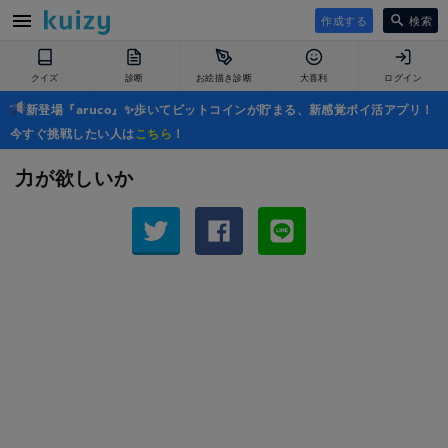
作成する
検索
クイズ
診断
お絵描き診断
大喜利
ログイン
新登場『aruco』✨歩いてビットコインが貯まる、新感覚ポイ活アプリ！
今すぐ挑戦したい人は
こちら
！
力が欲しいか