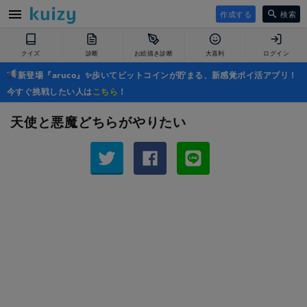
作成する
検索
クイズ
診断
お絵描き診断
大喜利
ログイン
新登場『aruco』✨歩いてビットコインが貯まる、新感覚ポイ活アプリ！
今すぐ挑戦したい人は
こちら
！
天使と悪魔どちらがやりたい